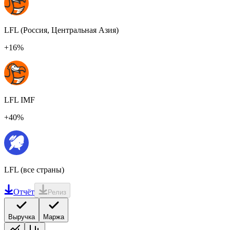
LFL (Россия, Центральная Азия)
+16%
LFL IMF
+40%
LFL (все страны)
Отчёт
Релиз
Выручка
Маржа