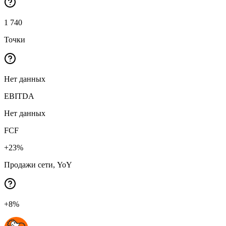
1 740
Точки
Нет данных
EBITDA
Нет данных
FCF
+23%
Продажи сети, YoY
+8%