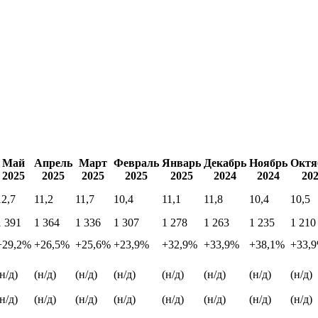
Май
Апрель
Март
Февраль
Январь
Декабрь
Ноябрь
Октя
2025
2025
2025
2025
2025
2024
2024
20
12,7
11,2
11,7
10,4
11,1
11,8
10,4
10,5
1 391
1 364
1 336
1 307
1 278
1 263
1 235
1 210
+29,2%
+26,5%
+25,6%
+23,9%
+32,9%
+33,9%
+38,1%
+33,
(н/д)
(н/д)
(н/д)
(н/д)
(н/д)
(н/д)
(н/д)
(н/д)
(н/д)
(н/д)
(н/д)
(н/д)
(н/д)
(н/д)
(н/д)
(н/д)