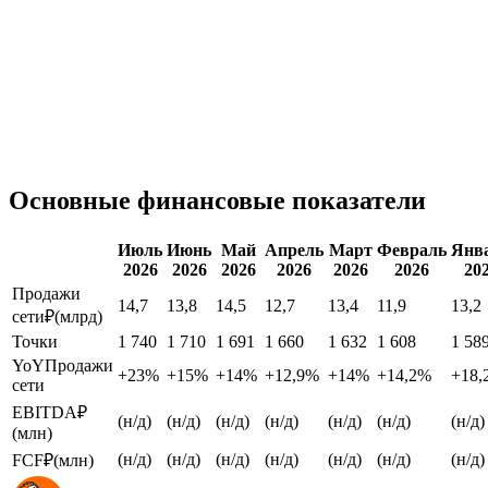
Основные финансовые показатели
Июль
Июнь
Май
Апрель
Март
Февраль
Янв
2026
2026
2026
2026
2026
2026
20
Продажи
14,7
13,8
14,5
12,7
13,4
11,9
13,2
сети
₽(млрд)
Точки
1 740
1 710
1 691
1 660
1 632
1 608
1 58
YoY
Продажи
+23%
+15%
+14%
+12,9%
+14%
+14,2%
+18,
сети
EBITDA
₽
(н/д)
(н/д)
(н/д)
(н/д)
(н/д)
(н/д)
(н/д)
(млн)
(н/д)
(н/д)
(н/д)
(н/д)
(н/д)
(н/д)
(н/д)
FCF
₽(млн)